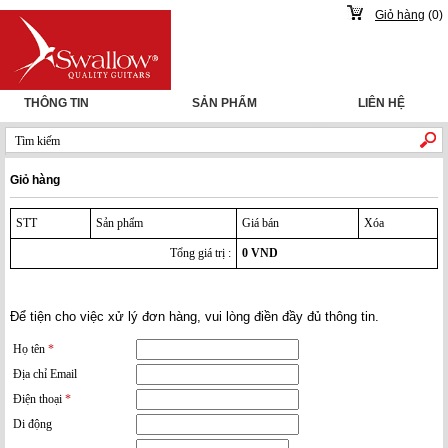
Giỏ hàng
(
0
)
THÔNG TIN
SẢN PHẨM
LIÊN HỆ
Giỏ hàng
STT
Sản phẩm
Giá bán
Xóa
Tổng giá trị :
0
VND
Để tiện cho việc xử lý đơn hàng, vui lòng điền đầy đủ thông tin.
Họ tên
*
Địa chỉ Email
Điện thoại
*
Di động