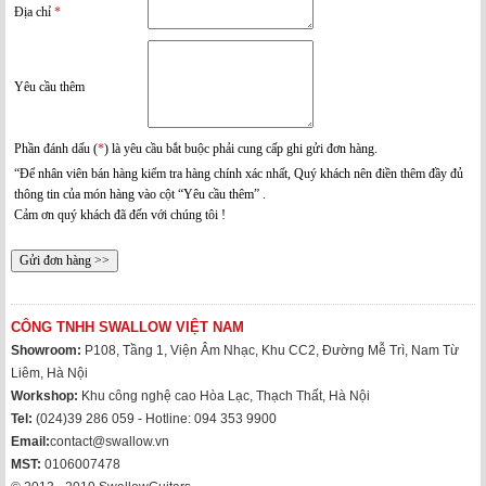
Địa chỉ
*
Yêu cầu thêm
Phần đánh dấu (
*
) là yêu cầu bắt buộc phải cung cấp ghi gửi đơn hàng.
“Để nhân viên bán hàng kiểm tra hàng chính xác nhất, Quý khách nên điền thêm đầy đủ
thông tin của món hàng vào cột “Yêu cầu thêm” .
Cảm ơn quý khách đã đến với chúng tôi !
CÔNG TNHH SWALLOW VIỆT NAM
Showroom:
P108, Tầng 1, Viện Âm Nhạc, Khu CC2, Đường Mễ Trì, Nam Từ
Liêm, Hà Nội
Workshop:
Khu công nghệ cao Hòa Lạc, Thạch Thất, Hà Nội
Tel:
(024)39 286 059 - Hotline: 094 353 9900
Email:
contact@swallow.vn
MST:
0106007478