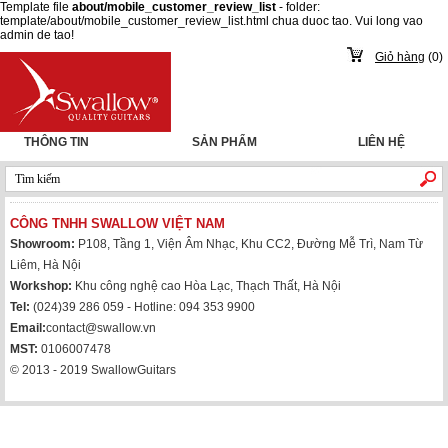
Template file
about/mobile_customer_review_list
- folder:
template/about/mobile_customer_review_list.html chua duoc tao. Vui long vao
admin de tao!
Giỏ hàng
(
0
)
THÔNG TIN
SẢN PHẨM
LIÊN HỆ
CÔNG TNHH SWALLOW VIỆT NAM
Showroom:
P108, Tầng 1, Viện Âm Nhạc, Khu CC2, Đường Mễ Trì, Nam Từ
Liêm, Hà Nội
Workshop:
Khu công nghệ cao Hòa Lạc, Thạch Thất, Hà Nội
Tel:
(024)39 286 059 - Hotline: 094 353 9900
Email:
contact@swallow.vn
MST:
0106007478
© 2013 - 2019 SwallowGuitars