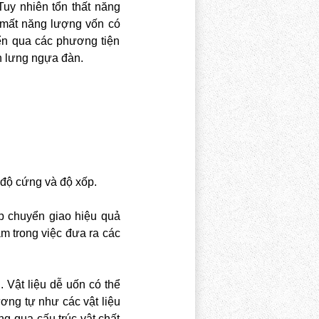
uy nhiên tổn thất năng
ự mất năng lượng vốn có
yển qua các phương tiện
n lưng ngựa đàn.
 độ cứng và độ xốp.
ép chuyển giao hiệu quả
m trong việc đưa ra các
 Vật liệu dễ uốn có thể
ơng tự như các vật liệu
g qua cấu trúc vật chất