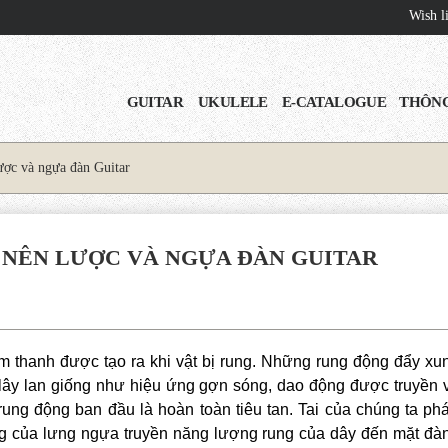
Wish li
GUITAR
UKULELE
E-CATALOGUE
THÔNG
lược và ngựa đàn Guitar
 NÊN LƯỢC VÀ NGỰA ĐÀN GUITAR
âm thanh được tạo ra khi vật
bị
rung. Những rung động đẩy xu
 lây lan giống như hiệu ứng gợn sóng, dao động được truyền v
ung động ban đầu là hoàn toàn tiêu tan. Tai của chúng ta ph
 của lưng ngựa truyền năng lượng rung của dây đến mặt đà