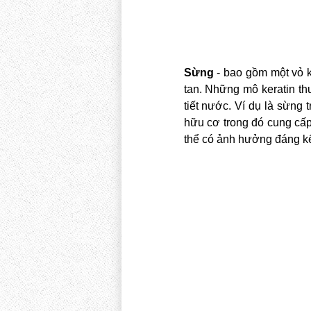
Sừng
- bao gồm một vỏ k
tan. Những mô keratin th
tiết nước. Ví dụ là sừng 
hữu cơ trong đó cung cấp
thể có ảnh hưởng đáng kể