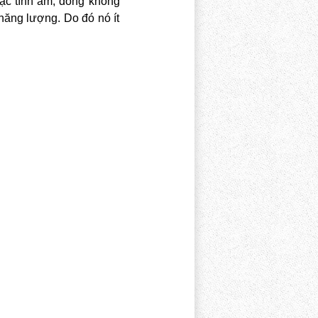
đặc tính âm, đồng không
năng lượng. Do đó nó ít