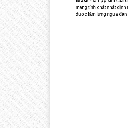
Brass
- là hợp kim của đ
mang tính chất nhất định
được làm lưng ngựa đàn 