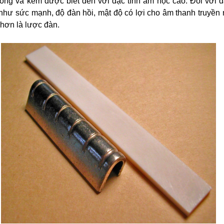
ồng và kẽm được biết đến với đặc tính âm học cao. Đối với 
 như sức mạnh, độ đàn hồi, mật độ có lợi cho âm thanh truyền 
hơn là lược đàn.