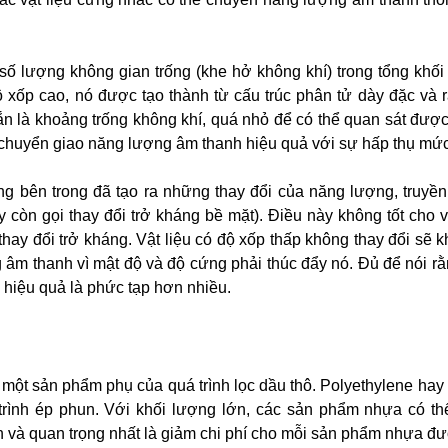
số lượng không gian trống (khe hở không khí) trong tổng khối 
ộ xốp cao, nó được tạo thành từ cấu trúc phân tử dày đặc và r
rắn là khoảng trống không khí, quá nhỏ để có thể quan sát đư
 chuyển giao năng lượng âm thanh hiệu quả với sự hấp thụ mức t
ng bên trong đã tạo ra những thay đổi của năng lượng, truyền
y còn gọi thay đổi trở kháng bề mặt). Điều này không tốt cho
hay đổi trở kháng. Vật liệu có độ xốp thấp không thay đổi sẽ 
g âm thanh vì mật độ và độ cứng phải thúc đẩy nó. Đủ để nói r
 hiệu quả là phức tạp hơn nhiều.
à một sản phẩm phụ của quá trình lọc dầu thô. Polyethylene hay
rình ép phun. Với khối lượng lớn, các sản phẩm nhựa có thể
n và quan trọng nhất là giảm chi phí cho mỗi sản phẩm nhựa đư