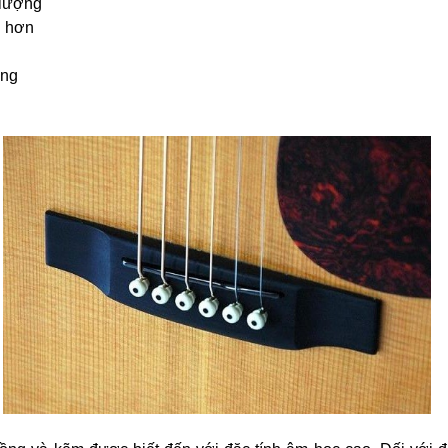
 lượng
ú hơn
ộng