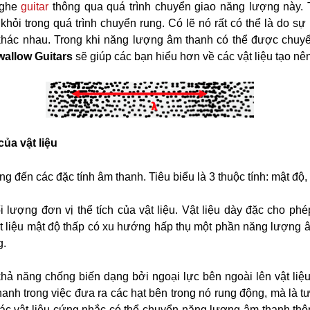
nghe
guitar
thông qua quá trình chuyển giao năng lượng này. T
khỏi trong quá trình chuyển rung. Có lẽ nó rất có thể là do s
à khác nhau. Trong khi năng lượng âm thanh có thể được chu
allow Guitars
sẽ giúp các bạn hiểu hơn về các vật liệu tạo nê
 của
vật liệu
g đến các đặc tính âm thanh. Tiêu biểu là 3 thuộc tính: mật độ,
i lượng đơn vị thể tích của vật liệu. Vật liệu dày đặc cho ph
 liệu mật độ thấp có xu hướng hấp thụ một phần năng lượng â
g.
hả năng chống biến dạng bởi ngoại lực bên ngoài lên vật liệu.
nh trong việc đưa ra các hạt bên trong nó rung động, mà là tư
các vật liệu cứng nhắc có thể chuyển năng lượng âm thanh thôn