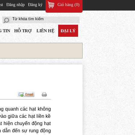
st
|
Đăng nhập
|
Đăng ký
Giỏ hàng (
0
)
 TIN
HỖ TRỢ
LIÊN HỆ
ĐẠI LÝ
ng quanh các hạt không
ào giữa các hạt liền kề
át hiện chuyển động hạt
n dẫn đến sự rung động